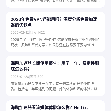
致用户做了没必要的操作，有些则让人走了弯路。这篇梳
理了最常见的几个翻墙误区，帮你建立正确认知。
2026年免费VPN还能用吗？深度分析免费加速
器的优缺点
2026-02-12
|
阅读 1422
2026年了，还在用免费VPN？这篇深度分析了免费VPN的
现状、风险和替代方案，如果你还在犹豫要不要为VPN付
费，这篇文章可以帮你做决定。
海鸥加速器长期使用报告：用了一年，稳定性到
底怎么样？
2026-01-28
|
阅读 890
用海鸥加速器差不多一年了，写一篇真实的长期使用报
告。包括这一年里遇到的问题、好的体验和坏的体验，以
及和刚开始用时的对比，给打算长期用的朋友参考。
海鸥加速器看流媒体体验怎么样？Netflix、