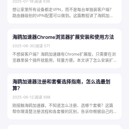
2025-07-18
|
阅读 636
想让家里所有设备都走VPN，而不是每台单独装客户端？
路由器级别的VPN配置可以做到。这篇教程讲了海鸥加速
器在路由器上的配置思路，适合有一定动手能力的用户。
海鸥加速器Chrome浏览器扩展安装和使用方法
2025-06-30
|
阅读 571
不想装客户端？海鸥加速器有Chrome扩展版，只需要在浏
览器里装个插件就能用，轻量方便。本文讲了怎么安装扩
展、配置节点，以及扩展版和客户端版的区别。
海鸥加速器注册和套餐选择指南，怎么选最划
算？
2025-06-12
|
阅读 698
刚接触海鸥加速器，不知道怎么注册、选哪个套餐？这篇
帮你理清楚注册流程和各套餐的区别，告诉你根据自己的
使用需求该怎么选，不踩坑不浪费钱。