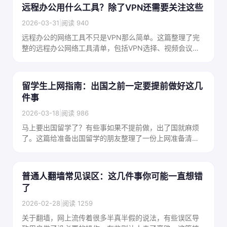
远程办公用什么工具？除了VPN还需要关注这些
2026-03-31
|
阅读 940
远程办公的网络工具不只是VPN那么简单。这篇整理了完
整的远程办公网络工具清单，包括VPN选择、视频会议工
具、文件协作、通讯工具，帮远程办公的人建立顺畅的工
作流。
留学生上网指南：出国之前一定要提前做好这几
件事
2026-03-18
|
阅读 986
马上要出国留学了？有些事如果不提前做，出了国就麻烦
了。这篇给准备出国留学的朋友整理了一份上网准备清
单，包括该装哪些工具、提前做哪些设置，避免出国后才
发现各种坑。
普通人翻墙常见误区：这几件事你可能一直想错
了
2026-02-28
|
阅读 1259
关于翻墙，网上流传着很多半真半假的说法，有些误区导