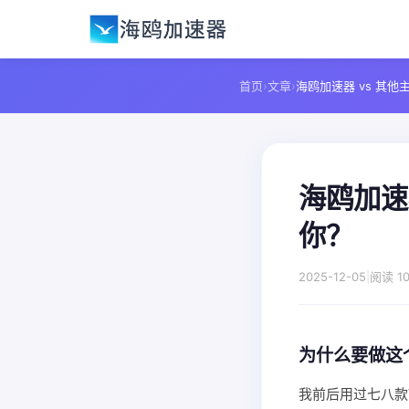
首页
›
文章
›
海鸥加速器 vs 其
海鸥加速
你？
2025-12-05
|
阅读 10
为什么要做这
我前后用过七八款