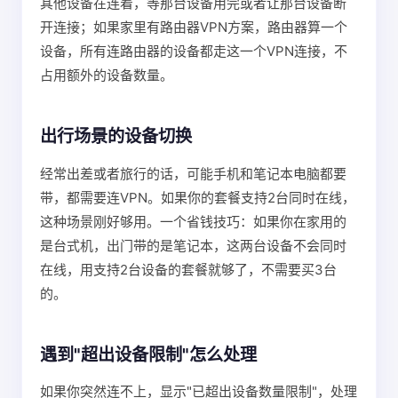
其他设备在连着，等那台设备用完或者让那台设备断
开连接；如果家里有路由器VPN方案，路由器算一个
设备，所有连路由器的设备都走这一个VPN连接，不
占用额外的设备数量。
出行场景的设备切换
经常出差或者旅行的话，可能手机和笔记本电脑都要
带，都需要连VPN。如果你的套餐支持2台同时在线，
这种场景刚好够用。一个省钱技巧：如果你在家用的
是台式机，出门带的是笔记本，这两台设备不会同时
在线，用支持2台设备的套餐就够了，不需要买3台
的。
遇到"超出设备限制"怎么处理
如果你突然连不上，显示"已超出设备数量限制"，处理