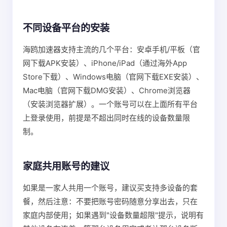
不同设备平台的安装
海鸥加速器支持主流的几个平台：安卓手机/平板（官
网下载APK安装）、iPhone/iPad（通过海外App
Store下载）、Windows电脑（官网下载EXE安装）、
Mac电脑（官网下载DMG安装）、Chrome浏览器
（安装浏览器扩展）。一个账号可以在上面所有平台
上登录使用，前提是不超出同时在线的设备数量限
制。
家庭共用账号的建议
如果是一家人共用一个账号，建议买支持多设备的套
餐，然后注意：不要把账号密码随意分享出去，只在
家庭内部使用；如果遇到"设备数量超限"提示，说明有